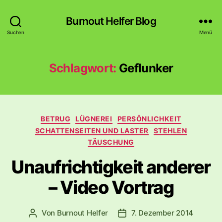
Burnout Helfer Blog
Suchen
Menü
Schlagwort:
Geflunker
Kategorien
BETRUG
LÜGNEREI
PERSÖNLICHKEIT
SCHATTENSEITEN UND LASTER
STEHLEN
TÄUSCHUNG
Unaufrichtigkeit anderer
– Video Vortrag
Von
Burnout Helfer
7. Dezember 2014
Beitragsautor
Veröffentlichungsdatum