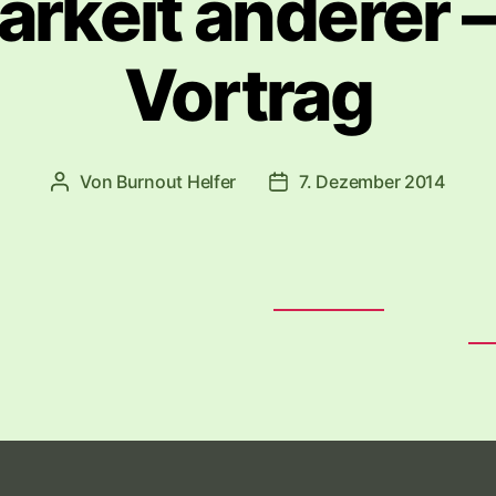
arkeit anderer 
Vortrag
Von
Burnout Helfer
7. Dezember 2014
Beitragsautor
Veröffentlichungsdatum
nst du Menschen helfen, die
Strafbarkeit
zeigen? Da
t du hier einiges. Strafbarkeit vom Standpunkt des
Yo
eich das Video:
BARKEIT“