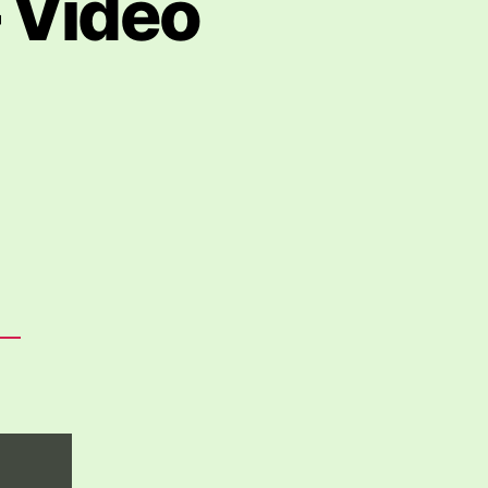
– Video
rüber
ga
aus.