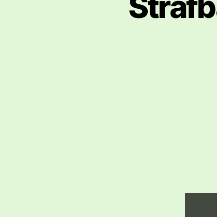
Strafb
Wie kan
erfährs
Hier gl
„STRAF
VON